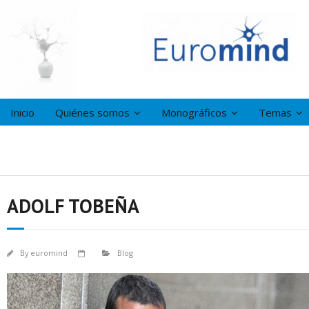
Inicio
Quiénes somos
Monográficos
Temas
ADOLF TOBEÑA
By
euromind
Blog